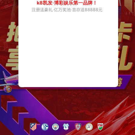
k8凯发·博彩娱乐第一品牌！
注册送豪礼·亿万奖池·首存送88888元